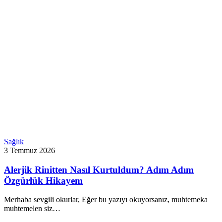
Sağlık
3 Temmuz 2026
Alerjik Rinitten Nasıl Kurtuldum? Adım Adım
Özgürlük Hikayem
Merhaba sevgili okurlar, Eğer bu yazıyı okuyorsanız, muhtemeka
muhtemelen siz…