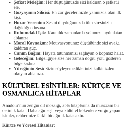
Şefkat Meleğim:
Her düştüğünüzde sizi kaldıran o şefkatli
ele.
Gözyaşımın Silicisi:
En zor gecelerinizde yanınızda olan ilk
kişi.
Huzur Verenim:
Sesini duyduğunuzda tüm stresinizin
dağıldığı o insana.
Ruhumdaki Işık:
Karanlık zamanlarda yolunuzu aydınlatan
ablanıza.
Moral Kaynağım:
Motivasyonunuz düştüğünde sizi ayağa
kaldıran güç.
Canım Bağım:
Hayata tutunmanızı sağlayan o kopmaz halat.
Geleceğim:
Bilgeliğiyle size her zaman doğru yolu gösteren
bilge kadına.
Yüreğimin Sesi:
Sizin söyleyemediklerinizi kalbinizden
okuyan ablanıza.
KÜLTÜREL ESİNTİLER: KÜRTÇE VE
OSMANLICA HİTAPLAR
Anadolu’nun zengin dil mozaiği, abla hitaplarına da muazzam bir
derinlik katar. Daha ağırbaşlı veya kültürel kökenlere vurgu yapan
isimler, rehberinize farklı bir ağırlık katacaktır.
Kürtçe ve Yöresel Hitaplar: