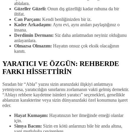
ablalara.
Güzeller Güzeli:
Onun dış güzelliği kadar ruhuna da bir
iltifat.
Can Parçam:
Kendi benliğinizden bir iz.
Kader Arkadaşım:
Aynı evi, aynı anıları paylaştığınız o
insana.
Derdimin Dermanı:
Siz daha anlatmadan neyiniz olduğunu
anlayanlara.
Olmazsa Olmazım:
Hayatın onsuz çok eksik olacağının
kanıtı.
YARATICI VE ÖZGÜN: REHBERDE
FARKI HİSSETTİRİN
Sıradan bir “Abla” yazısı sizin aranızdaki ilişkiyi anlatmaya
yetmiyorsa, yaratıcılığın sınırlarını zorlamanın vakti gelmiş demektir.
“Ablayı rehbere kaydetme isimleri yaratıcı” seçenekleri, genellikle
ablanızın karakterine veya sizin dünyanızdaki özel konumuna işaret
eder.
Hayat Kumaşım:
Hayatınızın her ilmeğinde emeği olanlar
için.
Simya Bacım:
Sizin en kötü anlarınızı bile bir anda altına,
yani mutluluğa çevirenlere.