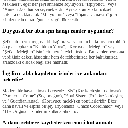
Makinesi", eğer her şeyi annenize söylüyorsa "İspiyoncu" veya
"Annem 2.0" harika seçeneklerdir. Ayrıca aranızdaki fiziksel
farklara odaklanarak "Minyonum" veya "Pijama Canavarı" gibi
isimler de her aradığında sizi güldürecektir.
Duygusal bir abla için hangi isimler uygundur?
Şefkat dolu ve duygusal bir bağınız varsa, onun bu koruyucu rolünü
ön plana çıkaran "Kalbimin Yarısı", "Koruyucu Meleğim" veya
"Şefkat Meleğim" isimlerini tercih edebilirsiniz. Bu isimler hem ona
verdiğiniz değeri hissettirir hem de rehberinizde her baktığınızda
aranızdaki o sıcak bağı size hatırlatır.
İngilizce abla kaydetme isimleri ve anlamları
nelerdir?
Modern bir hava katmak isterseniz "Sis" (Kız kardeşin kısaltması),
"Partner in Crime" (Suç ortağım), "Soul Sister" (Ruh kız kardeşim)
ve "Guardian Angel" (Koruyucu melek) en popülerleridir. Eğer
daha havalı ve esprili bir şey arıyorsanız "Chaos Coordinator" veya
"The Original" isimlerini kullanabilirsiniz.
Ablamı rehbere kaydederken emoji kullanmalı