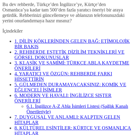
Bu dev rehberde, Türkçe’den İngilizce’ye, Kürtçe’den
Osmanlıca’ya kadar tam 500’den fazla yaratıcı öneriyi bir araya
getirdik. Rehberinizi güncellemeye ve ablanızın telefonunuzdaki
yerini onurlandırmaya hazır mısınız?
İçindekiler
1.
DİLİN KÖKLERİNDEN GELEN BAĞ: ETİMOLOJİK
BİR BAKIŞ
2.
REHBERDE ESTETİK DİZİLİM TEKNİKLERİ VE
GÖRSEL DOKUNUŞLAR
3.
KLASİK VE SAMİMİ: TÜRKÇE ABLA KAYDETME
ÖNERİLERİ
4.
YARATICI VE ÖZGÜN: REHBERDE FARKI
HİSSETTİRİN
5.
GÜLMEDEN DURAMAYACAKSINIZ: KOMİK VE
EĞLENCELİ İSİMLER
6.
MODERN VE HAVALI: İNGİLİZCE SISTER
ÖNERİLERİ
6.1.
İngilizce A-Z Abla İsimleri Listesi (Sağlık Kanalı
Önerileriyle)
7.
DUYGUSAL VE ANLAMLI: KALPTEN GELEN
HİTAPLAR
8.
KÜLTÜREL ESİNTİLER: KÜRTÇE VE OSMANLICA
HİTAPLAR