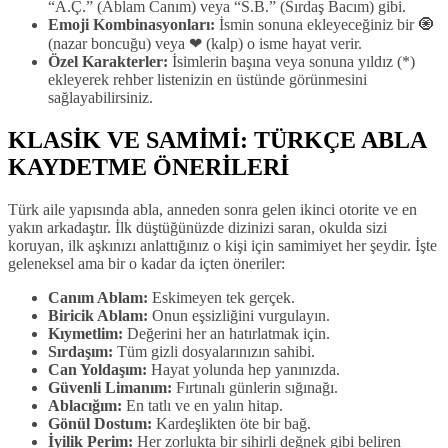
“A.Ç.” (Ablam Canım) veya “S.B.” (Sırdaş Bacım) gibi.
Emoji Kombinasyonları:
İsmin sonuna ekleyeceğiniz bir 🧿
(nazar boncuğu) veya ❤ (kalp) o isme hayat verir.
Özel Karakterler:
İsimlerin başına veya sonuna yıldız (*)
ekleyerek rehber listenizin en üstünde görünmesini
sağlayabilirsiniz.
KLASİK VE SAMİMİ: TÜRKÇE ABLA
KAYDETME ÖNERİLERİ
Türk aile yapısında abla, anneden sonra gelen ikinci otorite ve en
yakın arkadaştır. İlk düştüğünüzde dizinizi saran, okulda sizi
koruyan, ilk aşkınızı anlattığınız o kişi için samimiyet her şeydir. İşte
geleneksel ama bir o kadar da içten öneriler:
Canım Ablam:
Eskimeyen tek gerçek.
Biricik Ablam:
Onun eşsizliğini vurgulayın.
Kıymetlim:
Değerini her an hatırlatmak için.
Sırdaşım:
Tüm gizli dosyalarınızın sahibi.
Can Yoldaşım:
Hayat yolunda hep yanınızda.
Güvenli Limanım:
Fırtınalı günlerin sığınağı.
Ablacığım:
En tatlı ve en yalın hitap.
Gönül Dostum:
Kardeşlikten öte bir bağ.
İyilik Perim:
Her zorlukta bir sihirli değnek gibi beliren