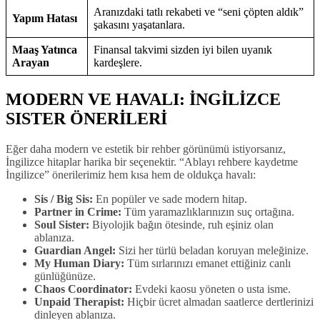
Aranızdaki tatlı rekabeti ve “seni çöpten aldık”
Yapım Hatası
şakasını yaşatanlara.
Maaş Yatınca
Finansal takvimi sizden iyi bilen uyanık
Arayan
kardeşlere.
MODERN VE HAVALI: İNGİLİZCE
SISTER ÖNERİLERİ
Eğer daha modern ve estetik bir rehber görünümü istiyorsanız,
İngilizce hitaplar harika bir seçenektir. “Ablayı rehbere kaydetme
İngilizce” önerilerimiz hem kısa hem de oldukça havalı:
Sis / Big Sis:
En popüler ve sade modern hitap.
Partner in Crime:
Tüm yaramazlıklarınızın suç ortağına.
Soul Sister:
Biyolojik bağın ötesinde, ruh eşiniz olan
ablanıza.
Guardian Angel:
Sizi her türlü beladan koruyan meleğinize.
My Human Diary:
Tüm sırlarınızı emanet ettiğiniz canlı
günlüğünüze.
Chaos Coordinator:
Evdeki kaosu yöneten o usta isme.
Unpaid Therapist:
Hiçbir ücret almadan saatlerce dertlerinizi
dinleyen ablanıza.