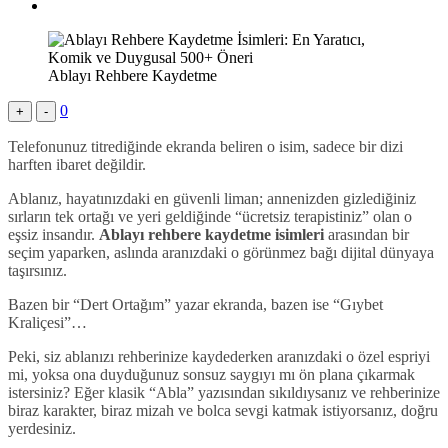
Ablayı Rehbere Kaydetme
0
+
-
Telefonunuz titrediğinde ekranda beliren o isim, sadece bir dizi
harften ibaret değildir.
Ablanız, hayatınızdaki en güvenli liman; annenizden gizlediğiniz
sırların tek ortağı ve yeri geldiğinde “ücretsiz terapistiniz” olan o
eşsiz insandır.
Ablayı rehbere kaydetme isimleri
arasından bir
seçim yaparken, aslında aranızdaki o görünmez bağı dijital dünyaya
taşırsınız.
Bazen bir “Dert Ortağım” yazar ekranda, bazen ise “Gıybet
Kraliçesi”…
Peki, siz ablanızı rehberinize kaydederken aranızdaki o özel espriyi
mi, yoksa ona duyduğunuz sonsuz saygıyı mı ön plana çıkarmak
istersiniz? Eğer klasik “Abla” yazısından sıkıldıysanız ve rehberinize
biraz karakter, biraz mizah ve bolca sevgi katmak istiyorsanız, doğru
yerdesiniz.