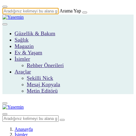
Arama Yap
Güzellik & Bakım
Sağlık
Magazin
Ev & Yaşam
İsimler
Rehber Önerileri
Araçlar
Şekilli Nick
Mesaj Kopyala
Metin Editörü
Anasayfa
İsimler