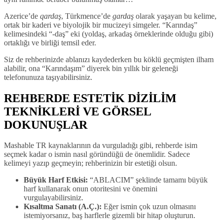
Azerice’de
qardaş
, Türkmence’de
gardaş
olarak yaşayan bu kelime,
ortak bir kaderi ve biyolojik bir mucizeyi simgeler. “Karındaş”
kelimesindeki “-daş” eki (yoldaş, arkadaş örneklerinde olduğu gibi)
ortaklığı ve birliği temsil eder.
Siz de rehberinizde ablanızı kaydederken bu köklü geçmişten ilham
alabilir, ona “Karındaşım” diyerek bin yıllık bir geleneği
telefonunuza taşıyabilirsiniz.
REHBERDE ESTETİK DİZİLİM
TEKNİKLERİ VE GÖRSEL
DOKUNUŞLAR
Mashable TR kaynaklarının da vurguladığı gibi, rehberde isim
seçmek kadar o ismin nasıl göründüğü de önemlidir. Sadece
kelimeyi yazıp geçmeyin; rehberinizin bir estetiği olsun.
Büyük Harf Etkisi:
“ABLACIM” şeklinde tamamı büyük
harf kullanarak onun otoritesini ve önemini
vurgulayabilirsiniz.
Kısaltma Sanatı (A.Ç.):
Eğer ismin çok uzun olmasını
istemiyorsanız, baş harflerle gizemli bir hitap oluşturun.