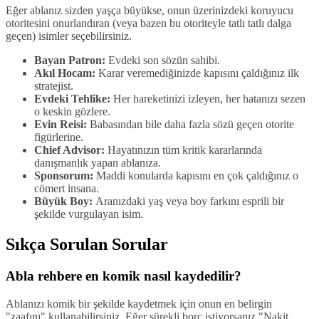
Eğer ablanız sizden yaşça büyükse, onun üzerinizdeki koruyucu
otoritesini onurlandıran (veya bazen bu otoriteyle tatlı tatlı dalga
geçen) isimler seçebilirsiniz.
Bayan Patron:
Evdeki son sözün sahibi.
Akıl Hocam:
Karar veremediğinizde kapısını çaldığınız ilk
stratejist.
Evdeki Tehlike:
Her hareketinizi izleyen, her hatanızı sezen
o keskin gözlere.
Evin Reisi:
Babasından bile daha fazla sözü geçen otorite
figürlerine.
Chief Advisor:
Hayatınızın tüm kritik kararlarında
danışmanlık yapan ablanıza.
Sponsorum:
Maddi konularda kapısını en çok çaldığınız o
cömert insana.
Büyük Boy:
Aranızdaki yaş veya boy farkını esprili bir
şekilde vurgulayan isim.
Sıkça Sorulan Sorular
Abla rehbere en komik nasıl kaydedilir?
Ablanızı komik bir şekilde kaydetmek için onun en belirgin
"zaafını" kullanabilirsiniz. Eğer sürekli borç istiyorsanız "Nakit