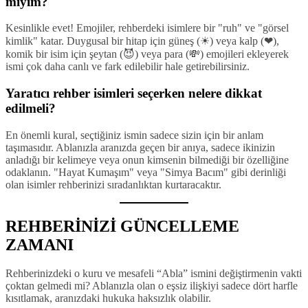
mıyım?
Kesinlikle evet! Emojiler, rehberdeki isimlere bir "ruh" ve "görsel
kimlik" katar. Duygusal bir hitap için güneş (☀) veya kalp (❤),
komik bir isim için şeytan (😈) veya para (💸) emojileri ekleyerek
ismi çok daha canlı ve fark edilebilir hale getirebilirsiniz.
Yaratıcı rehber isimleri seçerken nelere dikkat
edilmeli?
En önemli kural, seçtiğiniz ismin sadece sizin için bir anlam
taşımasıdır. Ablanızla aranızda geçen bir anıya, sadece ikinizin
anladığı bir kelimeye veya onun kimsenin bilmediği bir özelliğine
odaklanın. "Hayat Kumaşım" veya "Simya Bacım" gibi derinliği
olan isimler rehberinizi sıradanlıktan kurtaracaktır.
REHBERİNİZİ GÜNCELLEME
ZAMANI
Rehberinizdeki o kuru ve mesafeli “Abla” ismini değiştirmenin vakti
çoktan gelmedi mi? Ablanızla olan o eşsiz ilişkiyi sadece dört harfle
kısıtlamak, aranızdaki hukuka haksızlık olabilir.