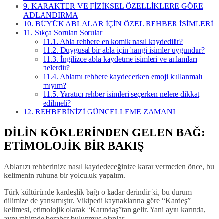
9.
KARAKTER VE FİZİKSEL ÖZELLİKLERE GÖRE
ADLANDIRMA
10.
BÜYÜK ABLALAR İÇİN ÖZEL REHBER İSİMLERİ
11.
Sıkça Sorulan Sorular
11.1.
Abla rehbere en komik nasıl kaydedilir?
11.2.
Duygusal bir abla için hangi isimler uygundur?
11.3.
İngilizce abla kaydetme isimleri ve anlamları
nelerdir?
11.4.
Ablamı rehbere kaydederken emoji kullanmalı
mıyım?
11.5.
Yaratıcı rehber isimleri seçerken nelere dikkat
edilmeli?
12.
REHBERİNİZİ GÜNCELLEME ZAMANI
DİLİN KÖKLERİNDEN GELEN BAĞ:
ETİMOLOJİK BİR BAKIŞ
Ablanızı rehberinize nasıl kaydedeceğinize karar vermeden önce, bu
kelimenin ruhuna bir yolculuk yapalım.
Türk kültüründe kardeşlik bağı o kadar derindir ki, bu durum
dilimize de yansımıştır. Vikipedi kaynaklarına göre “Kardeş”
kelimesi, etimolojik olarak “Karındaş”tan gelir. Yani aynı karında,
aynı rahimde beraber bulunmuş olanlar…