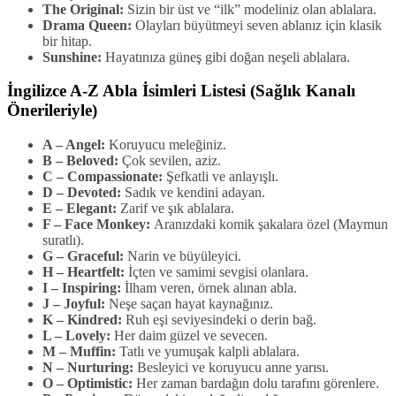
The Original:
Sizin bir üst ve “ilk” modeliniz olan ablalara.
Drama Queen:
Olayları büyütmeyi seven ablanız için klasik
bir hitap.
Sunshine:
Hayatınıza güneş gibi doğan neşeli ablalara.
İngilizce A-Z Abla İsimleri Listesi (Sağlık Kanalı
Önerileriyle)
A – Angel:
Koruyucu meleğiniz.
B – Beloved:
Çok sevilen, aziz.
C – Compassionate:
Şefkatli ve anlayışlı.
D – Devoted:
Sadık ve kendini adayan.
E – Elegant:
Zarif ve şık ablalara.
F – Face Monkey:
Aranızdaki komik şakalara özel (Maymun
suratlı).
G – Graceful:
Narin ve büyüleyici.
H – Heartfelt:
İçten ve samimi sevgisi olanlara.
I – Inspiring:
İlham veren, örnek alınan abla.
J – Joyful:
Neşe saçan hayat kaynağınız.
K – Kindred:
Ruh eşi seviyesindeki o derin bağ.
L – Lovely:
Her daim güzel ve sevecen.
M – Muffin:
Tatlı ve yumuşak kalpli ablalara.
N – Nurturing:
Besleyici ve koruyucu anne yarısı.
O – Optimistic:
Her zaman bardağın dolu tarafını görenlere.