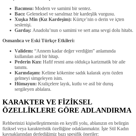
Bacımsu:
Modern ve samimi bir sentez.
Bacı:
Geleneksel ve sarsılmaz bir kardeşlik vurgusu.
Xuşka Min (Kız Kardeşim):
Kürtçe’nin o derin ve içten
seslenişi.
Gardaş:
Anadolu’nun o samimi ve sert ama sevgi dolu hitabı.
Osmanlıca ve Eski Türkçe Etkileri:
Validem:
“Annem kadar değer verdiğim” anlamında
kullanılan asil bir hitap.
Pederin Kızı:
Hafif resmi ama oldukça karizmatik bir aile
tanımı.
Karındaşım:
Kelime kökenine sadık kalarak aynı özden
gelmeyi simgeleyen isim.
Hümayun:
Kraliçelere layık, kutlu ve asil bir duruş
sergileyen ablalara.
KARAKTER VE FİZİKSEL
ÖZELLİKLERE GÖRE ADLANDIRMA
Rehberinizi kişiselleştirmenin en keyifli yolu, ablanızın en belirgin
fiziksel veya karakteristik özelliğine odaklanmaktır. İşte Stil Kadın
kaynaklarından derlediğimiz bazı spesifik öneriler: