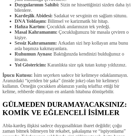
Duygularımın Sahibi:
Sizin ne hissettiğinizi sizden daha iyi
bilenlere.
Kardeşlik Abidesi:
Sadakat ve sevginin en sağlam sütunu.
DNA Yoldaşım:
Bilimsel ve karizmatik bir hitap.
Hafıza Kartım:
Çocukluk anılarınızın tek yedeği.
Masal Kahramanım:
Çocukluğunuzu bir masala çeviren o
kişiye.
Sessiz Kahramanım:
Arkadan sizi hep kollayan ama bunu
asla başınıza kakmayanlara.
Ruhumun Aynası:
Baktığınızda kendinizi bulduğunuz o
insana.
Yol Göstericim:
Karanlıkta size ışık tutan kutup yıldızınız.
İpucu Kutusu:
İsim seçerken sadece bir kelimeye odaklanmayın.
Aranızdaki “içeriden bir şaka” (inside joke) olan bir kelimeyi
kullanın. Örneğin çocukken ablanızın yanlış telaffuz ettiği bir
kelime, rehberde dünyanın en anlamlı hitabına dönüşebilir.
GÜLMEDEN DURAMAYACAKSINIZ:
KOMİK VE EĞLENCELİ İSİMLER
Abla-kardeş ilişkisi sadece duygusallıktan ibaret değildir; çoğu
zaman bitmek bilmeyen bir rekabet, şakalaşma ve “ispiyonlama”