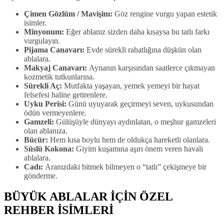
Çimen Gözlüm / Mavişim:
Göz rengine vurgu yapan estetik
isimler.
Minyonum:
Eğer ablanız sizden daha kısaysa bu tatlı farkı
vurgulayın.
Pijama Canavarı:
Evde sürekli rahatlığına düşkün olan
ablalara.
Makyaj Canavarı:
Aynanın karşısından saatlerce çıkmayan
kozmetik tutkunlarına.
Sürekli Aç:
Mutfakta yaşayan, yemek yemeyi bir hayat
felsefesi haline getirenlere.
Uyku Perisi:
Günü uyuyarak geçirmeyi seven, uykusundan
ödün vermeyenlere.
Gamzeli:
Gülüşüyle dünyayı aydınlatan, o meşhur gamzeleri
olan ablanıza.
Bücür:
Hem kısa boylu hem de oldukça hareketli olanlara.
Süslü Kokona:
Giyim kuşamına aşırı önem veren havalı
ablalara.
Cadı:
Aranızdaki bitmek bilmeyen o “tatlı” çekişmeye bir
gönderme.
BÜYÜK ABLALAR İÇİN ÖZEL
REHBER İSİMLERİ