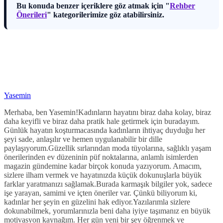
Bu konuda benzer içeriklere göz atmak için "
Rehber
Önerileri
" kategorilerimize göz atabilirsiniz.
Yasemin
Merhaba, ben Yasemin!Kadınların hayatını biraz daha kolay, biraz
daha keyifli ve biraz daha pratik hale getirmek için buradayım.
Günlük hayatın koşturmacasında kadınların ihtiyaç duyduğu her
şeyi sade, anlaşılır ve hemen uygulanabilir bir dille
paylaşıyorum.Güzellik sırlarından moda tüyolarına, sağlıklı yaşam
önerilerinden ev düzeninin püf noktalarına, anlamlı isimlerden
magazin gündemine kadar birçok konuda yazıyorum. Amacım,
sizlere ilham vermek ve hayatınızda küçük dokunuşlarla büyük
farklar yaratmanızı sağlamak.Burada karmaşık bilgiler yok, sadece
işe yarayan, samimi ve içten öneriler var. Çünkü biliyorum ki,
kadınlar her şeyin en güzelini hak ediyor.Yazılarımla sizlere
dokunabilmek, yorumlarınızla beni daha iyiye taşımanız en büyük
motivasyon kaynağım. Her gün yeni bir şey öğrenmek ve