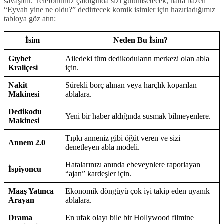
savaşıdır. Telefonunuz çaldığında sizi gülümsetecek, hatta bazen
“Eyvah yine ne oldu?” dedirtecek komik isimler için hazırladığımız
tabloya göz atın:
İsim
Neden Bu İsim?
Gıybet
Ailedeki tüm dedikoduların merkezi olan abla
Kraliçesi
için.
Nakit
Sürekli borç alınan veya harçlık koparılan
Makinesi
ablalara.
Dedikodu
Yeni bir haber aldığında susmak bilmeyenlere.
Makinesi
Tıpkı anneniz gibi öğüt veren ve sizi
Annem 2.0
denetleyen abla modeli.
Hatalarınızı anında ebeveynlere raporlayan
İspiyoncu
“ajan” kardeşler için.
Maaş Yatınca
Ekonomik döngüyü çok iyi takip eden uyanık
Arayan
ablalara.
Drama
En ufak olayı bile bir Hollywood filmine