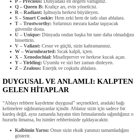
P – Precious:
Dünyadaki en değerli varlığınız.
Q – Queen B:
Kraliçe arı, evin yöneticisi.
R – Radiant:
Işıltısıyla herkesi büyüleyen.
S – Smart Cookie:
Hem zeki hem de tatlı olan ablalara.
T – Trustworthy:
Sırlarınızı mezara kadar taşıyacak
güvenilir dosta.
U – Unique:
Dünyada ondan başka bir tane daha olmadığını
hissettirin.
V – Valiant:
Cesur ve güçlü, sizin kahramanınız.
W – Warmhearted:
Sıcak kalpli, içten.
X – Xenodochial:
Misafirperver ve herkese kucak açan.
Y – Yielding:
Uyumlu ve sizi her zaman dinleyen.
Z – Zealous:
Enerjik ve coşkulu ablalara.
DUYGUSAL VE ANLAMLI: KALPTEN
GELEN HİTAPLAR
“Ablayı rehbere kaydetme duygusal” seçenekleri, aradaki bağı
kelimelere sığdıramayanlar içindir. Ablanız sizin için sadece bir
kardeş değil, aynı zamanda hayatın tüm fırtınalarında sığındığınız o
huzurlu limansa, bu isimler rehberinizde ışıldayacaktır.
Kalbimin Yarısı:
Onun sizin eksik yanınızı tamamladığını
gösterir.