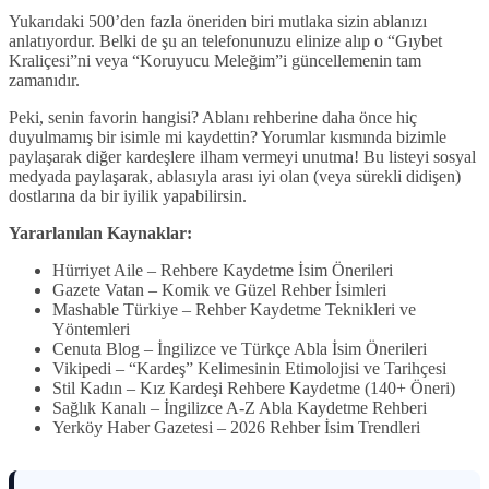
Yukarıdaki 500’den fazla öneriden biri mutlaka sizin ablanızı
anlatıyordur. Belki de şu an telefonunuzu elinize alıp o “Gıybet
Kraliçesi”ni veya “Koruyucu Meleğim”i güncellemenin tam
zamanıdır.
Peki, senin favorin hangisi? Ablanı rehberine daha önce hiç
duyulmamış bir isimle mi kaydettin? Yorumlar kısmında bizimle
paylaşarak diğer kardeşlere ilham vermeyi unutma! Bu listeyi sosyal
medyada paylaşarak, ablasıyla arası iyi olan (veya sürekli didişen)
dostlarına da bir iyilik yapabilirsin.
Yararlanılan Kaynaklar:
Hürriyet Aile – Rehbere Kaydetme İsim Önerileri
Gazete Vatan – Komik ve Güzel Rehber İsimleri
Mashable Türkiye – Rehber Kaydetme Teknikleri ve
Yöntemleri
Cenuta Blog – İngilizce ve Türkçe Abla İsim Önerileri
Vikipedi – “Kardeş” Kelimesinin Etimolojisi ve Tarihçesi
Stil Kadın – Kız Kardeşi Rehbere Kaydetme (140+ Öneri)
Sağlık Kanalı – İngilizce A-Z Abla Kaydetme Rehberi
Yerköy Haber Gazetesi – 2026 Rehber İsim Trendleri