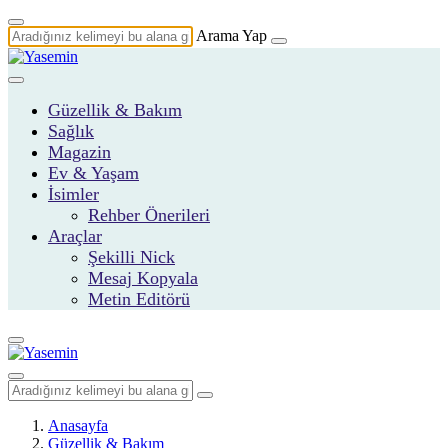
Arama Yap
Güzellik & Bakım
Sağlık
Magazin
Ev & Yaşam
İsimler
Rehber Önerileri
Araçlar
Şekilli Nick
Mesaj Kopyala
Metin Editörü
Anasayfa
Güzellik & Bakım