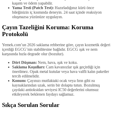
kaşıntı ve ödem yapabilir.
Yama Testi (Patch Test):
Hazırladığınız kürü önce
bileğinizin iç kısmında deneyin. 24 saat içinde reaksiyon
oluşmazsa yüzünüze uygulayın.
Çayın Tazeliğini Koruma: Koruma
Protokolü
Yemek.com’un 2026 saklama rehberine göre, çayın kozmetik değeri
içerdiği EGCG’nin stabilitesine bağlıdır. EGCG ışık ve nem
karşısında hızla degrade olur (bozulur).
Dört Düşman:
Nem, hava, ışık ve koku.
Saklama Koşulları:
Cam kavanozlar ışık geçirdiği için
önerilmez. Opak metal kutular veya hava valfli kalın paketler
tercih edilmelidir.
Konum:
Çayınızı mutfaktaki ocak veya fırın gibi ısı
kaynaklarından uzak, serin bir dolapta tutun. Bozulmuş
çaydaki antioksidan seviyesi IC50 değerlerini olumsuz
etkileyerek beklenen faydayı sağlamaz.
Sıkça Sorulan Sorular