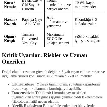
Beyaz Çay +
Yoğun
Kuru /
TEWL kaybını
Gül Suyu +
nemlendirme ve
Nemsiz
minimize eder.
Gliserin
bariyer onarımı
Anti-
Hassas /
Papatya Çayı
Kızarıklığı 3-6
inflamatuar ve
Kızarık
+ Aloe Vera
haftada azaltır.
yatıştırma
Tannase-
Maksimum
Olgun /
%63.6 kırışıklık
Converted
EGCG ile
Kırışık
iyileşmesi sağlar.
Yeşil Çay
kolajen sentezi
Kritik Uyarılar: Riskler ve Uzman
Önerileri
Doğal olan her zaman güvenli değildir. Siyah çayın cilde zararları ve
uygulama riskleri konusunda şu kurallara dikkat edilmelidir:
Cilt Kuruluğu:
Yüksek tannin oranı, su tutma kapasitesini
bozarak aşırı kullanımda kuruluğa yol açabilir.
Fotosensitivite Tehlikesi:
Limonlu çay maskeleri
uyguladıktan sonra güneş ışığına çıkmak ciddi lekelenmelere
(fitofotodermatit) neden olabilir.
Alerjik Reaksiyon:
Bitkisel bileşenler bazı bünyelerde