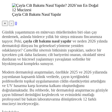
Çayla Cilt Bakımı Nasıl Yapılır
0
+
-
Günlük yaşantımızın en mütevazı ritüellerinden biri olan çay
demlemek, aslında binlerce yıllık bir simya mirasını fincanımıza
taşıyor. Peki,
çayla cilt bakımı nasıl yapılır
ve neden 2026 yılında
dermatoloji dünyası bu geleneksel yönteme yeniden
odaklanıyor?
Camellia sinensis
bitkisinin yaprakları, sadece bir
içecekten çok daha fazlasını; cilt bariyerini onaran, oksidatif stresi
durduran ve hücresel yaşlanmayı yavaşlatan sofistike bir
biyokimyasal kompleks sunuyor.
Modern dermatoloji araştırmaları, özellikle 2025 ve 2026 yıllarında
yayımlanan kapsamlı klinik verilerle, çayın içeriğindeki
polifenollerin topikal uygulamasının cildin elastikiyetini artırdığını
ve UV hasarına karşı koruma kalkanı oluşturduğunu
doğrulamaktadır. Bu rehberde, bir dermatoloji araştırmacısı gözüyle
çayın bilimsel derinliğini keşfedecek ve evinizdeki mutfağı
profesyonel bir bakım laboratuvarına dönüştürecek 12 farklı
mucizeyi inceleyeceğiz.