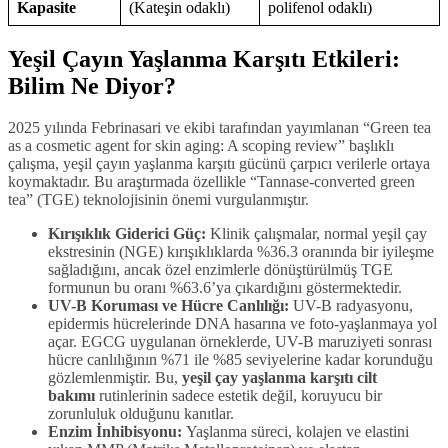
Kapasite
(Kateşin odaklı)
polifenol odaklı)
Yeşil Çayın Yaşlanma Karşıtı Etkileri:
Bilim Ne Diyor?
2025 yılında Febrinasari ve ekibi tarafından yayımlanan “Green tea
as a cosmetic agent for skin aging: A scoping review” başlıklı
çalışma, yeşil çayın yaşlanma karşıtı gücünü çarpıcı verilerle ortaya
koymaktadır. Bu araştırmada özellikle “Tannase-converted green
tea” (TGE) teknolojisinin önemi vurgulanmıştır.
Kırışıklık Giderici Güç:
Klinik çalışmalar, normal yeşil çay
ekstresinin (NGE) kırışıklıklarda %36.3 oranında bir iyileşme
sağladığını, ancak özel enzimlerle dönüştürülmüş TGE
formunun bu oranı %63.6’ya çıkardığını göstermektedir.
UV-B Koruması ve Hücre Canlılığı:
UV-B radyasyonu,
epidermis hücrelerinde DNA hasarına ve foto-yaşlanmaya yol
açar. EGCG uygulanan örneklerde, UV-B maruziyeti sonrası
hücre canlılığının %71 ile %85 seviyelerine kadar korunduğu
gözlemlenmiştir. Bu,
yeşil çay yaşlanma karşıtı cilt
bakımı
rutinlerinin sadece estetik değil, koruyucu bir
zorunluluk olduğunu kanıtlar.
Enzim İnhibisyonu:
Yaşlanma süreci, kolajen ve elastini