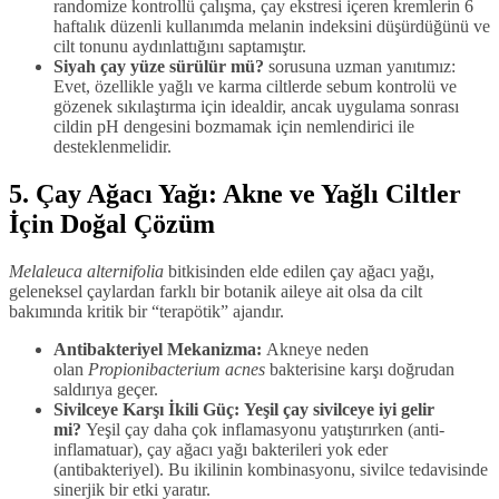
randomize kontrollü çalışma, çay ekstresi içeren kremlerin 6
haftalık düzenli kullanımda melanin indeksini düşürdüğünü ve
cilt tonunu aydınlattığını saptamıştır.
Siyah çay yüze sürülür mü?
sorusuna uzman yanıtımız:
Evet, özellikle yağlı ve karma ciltlerde sebum kontrolü ve
gözenek sıkılaştırma için idealdir, ancak uygulama sonrası
cildin pH dengesini bozmamak için nemlendirici ile
desteklenmelidir.
5. Çay Ağacı Yağı: Akne ve Yağlı Ciltler
İçin Doğal Çözüm
Melaleuca alternifolia
bitkisinden elde edilen çay ağacı yağı,
geleneksel çaylardan farklı bir botanik aileye ait olsa da cilt
bakımında kritik bir “terapötik” ajandır.
Antibakteriyel Mekanizma:
Akneye neden
olan
Propionibacterium acnes
bakterisine karşı doğrudan
saldırıya geçer.
Sivilceye Karşı İkili Güç:
Yeşil çay sivilceye iyi gelir
mi?
Yeşil çay daha çok inflamasyonu yatıştırırken (anti-
inflamatuar), çay ağacı yağı bakterileri yok eder
(antibakteriyel). Bu ikilinin kombinasyonu, sivilce tedavisinde
sinerjik bir etki yaratır.