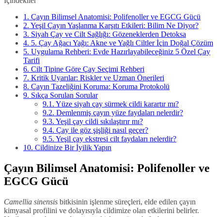
İçindekiler
1.
Çayın Bilimsel Anatomisi: Polifenoller ve EGCG Gücü
2.
Yeşil Çayın Yaşlanma Karşıtı Etkileri: Bilim Ne Diyor?
3.
Siyah Çay ve Cilt Sağlığı: Gözeneklerden Detoksa
4.
5. Çay Ağacı Yağı: Akne ve Yağlı Ciltler İçin Doğal Çözüm
5.
Uygulama Rehberi: Evde Hazırlayabileceğiniz 5 Özel Çay
Tarifi
6.
Cilt Tipine Göre Çay Seçimi Rehberi
7.
Kritik Uyarılar: Riskler ve Uzman Önerileri
8.
Çayın Tazeliğini Koruma: Koruma Protokolü
9.
Sıkça Sorulan Sorular
9.1.
Yüze siyah çay sürmek cildi karartır mı?
9.2.
Demlenmiş çayın yüze faydaları nelerdir?
9.3.
Yeşil çay cildi sıkılaştırır mı?
9.4.
Çay ile göz şişliği nasıl geçer?
9.5.
Yeşil çay ekstresi cilt faydaları nelerdir?
10.
Cildinize Bir İyilik Yapın
Çayın Bilimsel Anatomisi: Polifenoller ve
EGCG Gücü
Camellia sinensis
bitkisinin işlenme süreçleri, elde edilen çayın
kimyasal profilini ve dolayısıyla cildimize olan etkilerini belirler.