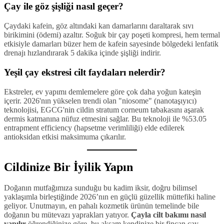
Çay ile göz şişliği nasıl geçer?
Çaydaki kafein, göz altındaki kan damarlarını daraltarak sıvı
birikimini (ödemi) azaltır. Soğuk bir çay poşeti kompresi, hem termal
etkisiyle damarları büzer hem de kafein sayesinde bölgedeki lenfatik
drenajı hızlandırarak 5 dakika içinde şişliği indirir.
Yeşil çay ekstresi cilt faydaları nelerdir?
Ekstreler, ev yapımı demlemelere göre çok daha yoğun kateşin
içerir. 2026'nın yükselen trendi olan "niosome" (nanotaşıyıcı)
teknolojisi, EGCG'nin cildin stratum corneum tabakasını aşarak
dermis katmanına nüfuz etmesini sağlar. Bu teknoloji ile %53.05
entrapment efficiency (hapsetme verimliliği) elde edilerek
antioksidan etkisi maksimuma çıkarılır.
Cildinize Bir İyilik Yapın
Doğanın mutfağımıza sunduğu bu kadim iksir, doğru bilimsel
yaklaşımla birleştiğinde 2026’nın en güçlü güzellik müttefiki haline
geliyor. Unutmayın, en pahalı kozmetik ürünün temelinde bile
doğanın bu mütevazı yaprakları yatıyor.
Çayla cilt bakımı nasıl
yapılır
öğrendiğinize göre, bu akşam kendinize bir fincan çay