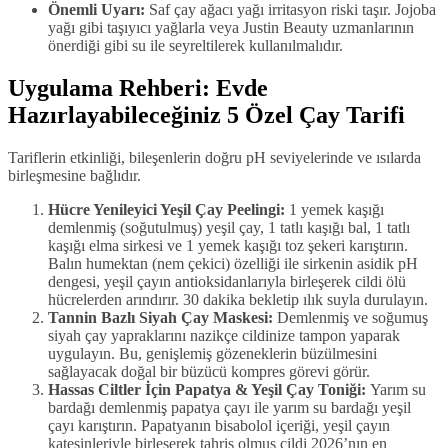
Önemli Uyarı:
Saf çay ağacı yağı irritasyon riski taşır. Jojoba
yağı gibi taşıyıcı yağlarla veya Justin Beauty uzmanlarının
önerdiği gibi su ile seyreltilerek kullanılmalıdır.
Uygulama Rehberi: Evde
Hazırlayabileceğiniz 5 Özel Çay Tarifi
Tariflerin etkinliği, bileşenlerin doğru pH seviyelerinde ve ısılarda
birleşmesine bağlıdır.
Hücre Yenileyici Yeşil Çay Peelingi:
1 yemek kaşığı
demlenmiş (soğutulmuş) yeşil çay, 1 tatlı kaşığı bal, 1 tatlı
kaşığı elma sirkesi ve 1 yemek kaşığı toz şekeri karıştırın.
Balın humektan (nem çekici) özelliği ile sirkenin asidik pH
dengesi, yeşil çayın antioksidanlarıyla birleşerek cildi ölü
hücrelerden arındırır. 30 dakika bekletip ılık suyla durulayın.
Tannin Bazlı Siyah Çay Maskesi:
Demlenmiş ve soğumuş
siyah çay yapraklarını nazikçe cildinize tampon yaparak
uygulayın. Bu, genişlemiş gözeneklerin büzülmesini
sağlayacak doğal bir büzücü kompres görevi görür.
Hassas Ciltler İçin Papatya & Yeşil Çay Toniği:
Yarım su
bardağı demlenmiş papatya çayı ile yarım su bardağı yeşil
çayı karıştırın. Papatyanın bisabolol içeriği, yeşil çayın
kateşinleriyle birleşerek tahriş olmuş cildi 2026’nın en