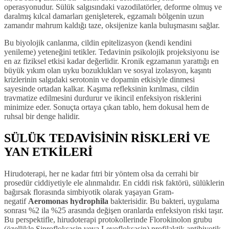
operasyonudur. Sülük salgısındaki vazodilatörler, deforme olmuş ve
daralmış kılcal damarları genişleterek, egzamalı bölgenin uzun
zamandır mahrum kaldığı taze, oksijenize kanla buluşmasını sağlar.
Bu biyolojik canlanma, cildin epitelizasyon (kendi kendini
yenileme) yeteneğini tetikler. Tedavinin psikolojik projeksiyonu ise
en az fiziksel etkisi kadar değerlidir. Kronik egzamanın yarattığı en
büyük yıkım olan uyku bozuklukları ve sosyal izolasyon, kaşıntı
krizlerinin salgıdaki serotonin ve dopamin etkisiyle dinmesi
sayesinde ortadan kalkar. Kaşıma refleksinin kırılması, cildin
travmatize edilmesini durdurur ve ikincil enfeksiyon risklerini
minimize eder. Sonuçta ortaya çıkan tablo, hem dokusal hem de
ruhsal bir denge halidir.
SÜLÜK TEDAVİSİNİN RİSKLERİ VE
YAN ETKİLERİ
Hirudoterapi, her ne kadar fıtri bir yöntem olsa da cerrahi bir
prosedür ciddiyetiyle ele alınmalıdır. En ciddi risk faktörü, sülüklerin
bağırsak florasında simbiyotik olarak yaşayan Gram-
negatif
Aeromonas hydrophila
bakterisidir. Bu bakteri, uygulama
sonrası %2 ila %25 arasında değişen oranlarda enfeksiyon riski taşır.
Bu perspektifle, hirudoterapi protokollerinde Florokinolon grubu
(özellikle Siprofloksasin veya Levofloksasin) profilaktik antibiyotik