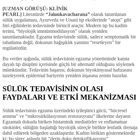
[UZMAN GÖRÜŞÜ: KLİNİK
PEARL]
Literatürde
“Jalaukavacharana”
olarak tanımlanan
sülük uygulaması, Ayurveda ve Unani tıp ekollerinde “atopi” gibi
fıtri eğilimlerin tedavisinde birincil araçtır. Modern tıp bu kadim
terimi, “biyolojik immünmodülasyon” olarak yeniden
tanımlamaktadır. Egzama tedavisinde sülük, sadece semptomatik bir
rahatlama değil, dokunun bağışıklık yanıtını “resetleyen” bir
regülatördür.
Bu veriler ışığında, sülük tedavisinin egzama yönetiminde kanıta
dayalı tıp disiplini içerisinde güçlü bir alternatif olduğunu söylemek
mümkündür. Tedavinin başarısı, dokunun biyokimyasal hafızasını
tazeleyerek epidermal bariyerin yeniden inşasına zemin hazırlar.
SÜLÜK TEDAVİSİNİN OLASI
FAYDALARI VE ETKİ MEKANİZMASI
Sülük tedavisinin egzama üzerindeki iyileştirici gücü, “hücresel
arınma” ve “mikrosirkülasyonun restorasyonu” ilkelerine dayanır.
Egzamalı dokuda biriken histaminik mediatörler ve enflamatuar
sitokinler, sülüğün başlattığı biyolojik süreçle birlikte lenfatik drenaja
dahil edilerek bölgeden uzaklaştırılır. Kadim birikim göstermektedir
ki; bu süreç aslında bir “derin doku detoksifikasyonu”