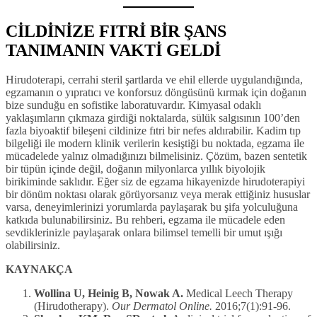
CİLDİNİZE FITRİ BİR ŞANS
TANIMANIN VAKTİ GELDİ
Hirudoterapi, cerrahi steril şartlarda ve ehil ellerde uygulandığında,
egzamanın o yıpratıcı ve konforsuz döngüsünü kırmak için doğanın
bize sunduğu en sofistike laboratuvardır. Kimyasal odaklı
yaklaşımların çıkmaza girdiği noktalarda, sülük salgısının 100’den
fazla biyoaktif bileşeni cildinize fıtri bir nefes aldırabilir. Kadim tıp
bilgeliği ile modern klinik verilerin kesiştiği bu noktada, egzama ile
mücadelede yalnız olmadığınızı bilmelisiniz. Çözüm, bazen sentetik
bir tüpün içinde değil, doğanın milyonlarca yıllık biyolojik
birikiminde saklıdır. Eğer siz de egzama hikayenizde hirudoterapiyi
bir dönüm noktası olarak görüyorsanız veya merak ettiğiniz hususlar
varsa, deneyimlerinizi yorumlarda paylaşarak bu şifa yolculuğuna
katkıda bulunabilirsiniz. Bu rehberi, egzama ile mücadele eden
sevdiklerinizle paylaşarak onlara bilimsel temelli bir umut ışığı
olabilirsiniz.
KAYNAKÇA
Wollina U, Heinig B, Nowak A.
Medical Leech Therapy
(Hirudotherapy).
Our Dermatol Online.
2016;7(1):91-96.