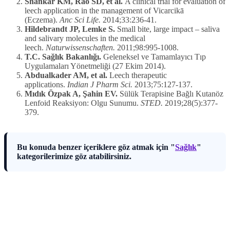
Shankar KM, Rao SD, et al.
A clinical trial for evaluation of
leech application in the management of Vicarcikā
(Eczema).
Anc Sci Life.
2014;33:236-41.
Hildebrandt JP, Lemke S.
Small bite, large impact – saliva
and salivary molecules in the medical
leech.
Naturwissenschaften.
2011;98:995-1008.
T.C. Sağlık Bakanlığı.
Geleneksel ve Tamamlayıcı Tıp
Uygulamaları Yönetmeliği (27 Ekim 2014).
Abdualkader AM, et al.
Leech therapeutic
applications.
Indian J Pharm Sci.
2013;75:127-137.
Mıdık Özpak A, Şahin EV.
Sülük Terapisine Bağlı Kutanöz
Lenfoid Reaksiyon: Olgu Sunumu.
STED.
2019;28(5):377-
379.
Bu konuda benzer içeriklere göz atmak için "
Sağlık
"
kategorilerimize göz atabilirsiniz.