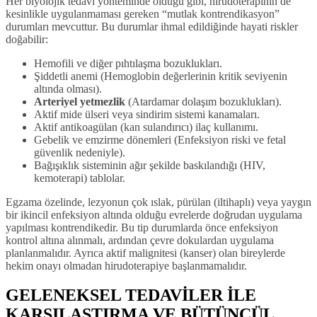
Her biyolojik tedavi yönteminde olduğu gibi, hirudoterapinin de
kesinlikle uygulanmaması gereken “mutlak kontrendikasyon”
durumları mevcuttur. Bu durumlar ihmal edildiğinde hayati riskler
doğabilir:
Hemofili ve diğer pıhtılaşma bozuklukları.
Şiddetli anemi (Hemoglobin değerlerinin kritik seviyenin
altında olması).
Arteriyel yetmezlik
(Atardamar dolaşım bozuklukları).
Aktif mide ülseri veya sindirim sistemi kanamaları.
Aktif antikoagülan (kan sulandırıcı) ilaç kullanımı.
Gebelik ve emzirme dönemleri (Enfeksiyon riski ve fetal
güvenlik nedeniyle).
Bağışıklık sisteminin ağır şekilde baskılandığı (HIV,
kemoterapi) tablolar.
Egzama özelinde, lezyonun çok ıslak, pürülan (iltihaplı) veya yaygın
bir ikincil enfeksiyon altında olduğu evrelerde doğrudan uygulama
yapılması kontrendikedir. Bu tip durumlarda önce enfeksiyon
kontrol altına alınmalı, ardından çevre dokulardan uygulama
planlanmalıdır. Ayrıca aktif malignitesi (kanser) olan bireylerde
hekim onayı olmadan hirudoterapiye başlanmamalıdır.
GELENEKSEL TEDAVİLER İLE
KARŞILAŞTIRMA VE BÜTÜNCÜL