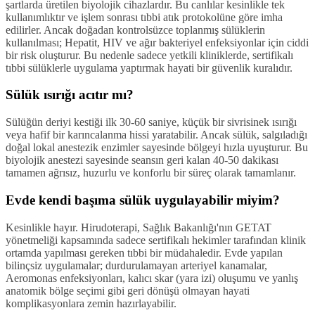
şartlarda üretilen biyolojik cihazlardır. Bu canlılar kesinlikle tek
kullanımlıktır ve işlem sonrası tıbbi atık protokolüne göre imha
edilirler. Ancak doğadan kontrolsüzce toplanmış sülüklerin
kullanılması; Hepatit, HIV ve ağır bakteriyel enfeksiyonlar için ciddi
bir risk oluşturur. Bu nedenle sadece yetkili kliniklerde, sertifikalı
tıbbi sülüklerle uygulama yaptırmak hayati bir güvenlik kuralıdır.
Sülük ısırığı acıtır mı?
Sülüğün deriyi kestiği ilk 30-60 saniye, küçük bir sivrisinek ısırığı
veya hafif bir karıncalanma hissi yaratabilir. Ancak sülük, salgıladığı
doğal lokal anestezik enzimler sayesinde bölgeyi hızla uyuşturur. Bu
biyolojik anestezi sayesinde seansın geri kalan 40-50 dakikası
tamamen ağrısız, huzurlu ve konforlu bir süreç olarak tamamlanır.
Evde kendi başıma sülük uygulayabilir miyim?
Kesinlikle hayır. Hirudoterapi, Sağlık Bakanlığı'nın GETAT
yönetmeliği kapsamında sadece sertifikalı hekimler tarafından klinik
ortamda yapılması gereken tıbbi bir müdahaledir. Evde yapılan
bilinçsiz uygulamalar; durdurulamayan arteriyel kanamalar,
Aeromonas enfeksiyonları, kalıcı skar (yara izi) oluşumu ve yanlış
anatomik bölge seçimi gibi geri dönüşü olmayan hayati
komplikasyonlara zemin hazırlayabilir.