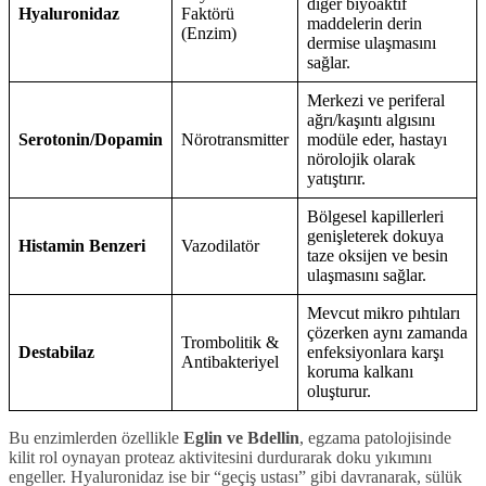
diğer biyoaktif
Hyaluronidaz
Faktörü
maddelerin derin
(Enzim)
dermise ulaşmasını
sağlar.
Merkezi ve periferal
ağrı/kaşıntı algısını
Serotonin/Dopamin
Nörotransmitter
modüle eder, hastayı
nörolojik olarak
yatıştırır.
Bölgesel kapillerleri
genişleterek dokuya
Histamin Benzeri
Vazodilatör
taze oksijen ve besin
ulaşmasını sağlar.
Mevcut mikro pıhtıları
çözerken aynı zamanda
Trombolitik &
Destabilaz
enfeksiyonlara karşı
Antibakteriyel
koruma kalkanı
oluşturur.
Bu enzimlerden özellikle
Eglin ve Bdellin
, egzama patolojisinde
kilit rol oynayan proteaz aktivitesini durdurarak doku yıkımını
engeller. Hyaluronidaz ise bir “geçiş ustası” gibi davranarak, sülük