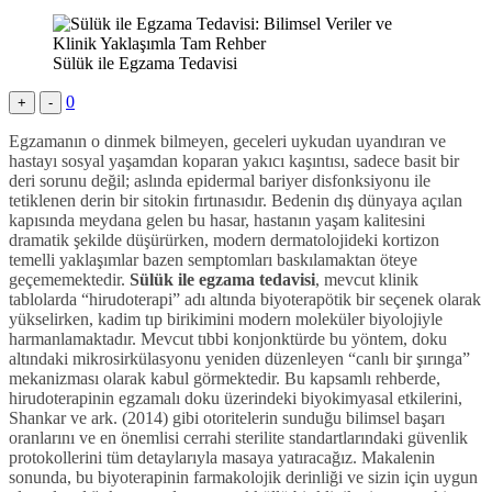
Sülük ile Egzama Tedavisi
0
+
-
Egzamanın o dinmek bilmeyen, geceleri uykudan uyandıran ve
hastayı sosyal yaşamdan koparan yakıcı kaşıntısı, sadece basit bir
deri sorunu değil; aslında epidermal bariyer disfonksiyonu ile
tetiklenen derin bir sitokin fırtınasıdır. Bedenin dış dünyaya açılan
kapısında meydana gelen bu hasar, hastanın yaşam kalitesini
dramatik şekilde düşürürken, modern dermatolojideki kortizon
temelli yaklaşımlar bazen semptomları baskılamaktan öteye
geçememektedir.
Sülük ile egzama tedavisi
, mevcut klinik
tablolarda “hirudoterapi” adı altında biyoterapötik bir seçenek olarak
yükselirken, kadim tıp birikimini modern moleküler biyolojiyle
harmanlamaktadır. Mevcut tıbbi konjonktürde bu yöntem, doku
altındaki mikrosirkülasyonu yeniden düzenleyen “canlı bir şırınga”
mekanizması olarak kabul görmektedir. Bu kapsamlı rehberde,
hirudoterapinin egzamalı doku üzerindeki biyokimyasal etkilerini,
Shankar ve ark. (2014) gibi otoritelerin sunduğu bilimsel başarı
oranlarını ve en önemlisi cerrahi sterilite standartlarındaki güvenlik
protokollerini tüm detaylarıyla masaya yatıracağız. Makalenin
sonunda, bu biyoterapinin farmakolojik derinliği ve sizin için uygun