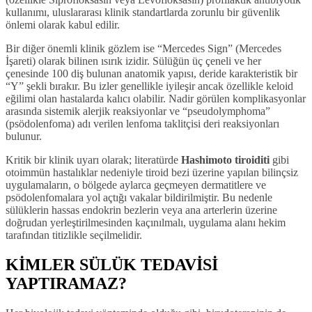
kullanımı, uluslararası klinik standartlarda zorunlu bir güvenlik
önlemi olarak kabul edilir.
Bir diğer önemli klinik gözlem ise “Mercedes Sign” (Mercedes
İşareti) olarak bilinen ısırık izidir. Sülüğün üç çeneli ve her
çenesinde 100 diş bulunan anatomik yapısı, deride karakteristik bir
“Y” şekli bırakır. Bu izler genellikle iyileşir ancak özellikle keloid
eğilimi olan hastalarda kalıcı olabilir. Nadir görülen komplikasyonlar
arasında sistemik alerjik reaksiyonlar ve “pseudolymphoma”
(psödolenfoma) adı verilen lenfoma taklitçisi deri reaksiyonları
bulunur.
Kritik bir klinik uyarı olarak; literatürde
Hashimoto tiroiditi
gibi
otoimmün hastalıklar nedeniyle tiroid bezi üzerine yapılan bilinçsiz
uygulamaların, o bölgede aylarca geçmeyen dermatitlere ve
psödolenfomalara yol açtığı vakalar bildirilmiştir. Bu nedenle
sülüklerin hassas endokrin bezlerin veya ana arterlerin üzerine
doğrudan yerleştirilmesinden kaçınılmalı, uygulama alanı hekim
tarafından titizlikle seçilmelidir.
KİMLER SÜLÜK TEDAVİSİ
YAPTIRAMAZ?