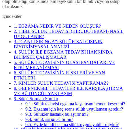
olup olmadığı konusunda tam teşekküllü bir klinik vizyona sahip
olacaksınız.
İçindekiler
1.
EGZAMA NEDİR VE NEDEN OLUŞUR?
2.
TIBBİ SÜLÜK TEDAVİSİ (HİRUDOTERAPİ) NASIL
UYGULANIR?
3.
“CANLI ŞIRINGA”: SÜLÜK SALGISININ
BİYOKİMYASAL ANALİZİ
4.
SÜLÜK İLE EGZAMA TEDAVİSİ HAKKINDA
BİLİMSEL ÇALIŞMALAR
5.
SÜLÜK TEDAVİSİNİN OLASI FAYDALARI VE
ETKİ MEKANİZMASI
6.
SÜLÜK TEDAVİSİNİN RİSKLERİ VE YAN
ETKİLERİ
7.
KİMLER SÜLÜK TEDAVİSİ YAPTIRAMAZ?
8.
GELENEKSEL TEDAVİLER İLE KARŞILAŞTIRMA
VE BÜTÜNCÜL YAKLAŞIM
9.
Sıkça Sorulan Sorular
9.1.
Sülük tedavisi egzama kaşıntısını hemen keser mi?
9.2.
Egzama için kaç seans sülük uygulaması gerekir?
9.3.
Sülükler hastalık bulaştırır mı?
9.4.
Sülük ısırığı acıtır mı?
9.5.
Evde kendi başıma sülük uygulayabilir miyim?