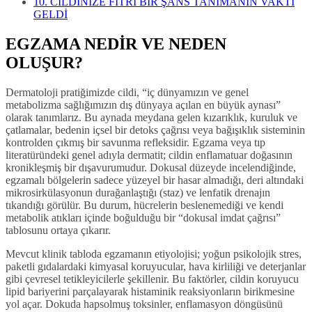
10.
CİLDİNİZE FITRİ BİR ŞANS TANIMANIN VAKTİ
GELDİ
EGZAMA NEDİR VE NEDEN
OLUŞUR?
Dermatoloji pratiğimizde cildi, “iç dünyamızın ve genel
metabolizma sağlığımızın dış dünyaya açılan en büyük aynası”
olarak tanımlarız. Bu aynada meydana gelen kızarıklık, kuruluk ve
çatlamalar, bedenin içsel bir detoks çağrısı veya bağışıklık sisteminin
kontrolden çıkmış bir savunma refleksidir. Egzama veya tıp
literatüründeki genel adıyla dermatit; cildin enflamatuar doğasının
kronikleşmiş bir dışavurumudur. Dokusal düzeyde incelendiğinde,
egzamalı bölgelerin sadece yüzeyel bir hasar almadığı, deri altındaki
mikrosirkülasyonun durağanlaştığı (staz) ve lenfatik drenajın
tıkandığı görülür. Bu durum, hücrelerin beslenemediği ve kendi
metabolik atıkları içinde boğulduğu bir “dokusal imdat çağrısı”
tablosunu ortaya çıkarır.
Mevcut klinik tabloda egzamanın etiyolojisi; yoğun psikolojik stres,
paketli gıdalardaki kimyasal koruyucular, hava kirliliği ve deterjanlar
gibi çevresel tetikleyicilerle şekillenir. Bu faktörler, cildin koruyucu
lipid bariyerini parçalayarak histaminik reaksiyonların birikmesine
yol açar. Dokuda hapsolmuş toksinler, enflamasyon döngüsünü