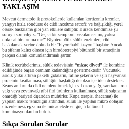
YAKLAŞIM
Mevcut dermatolojik protokollerde kullanılan kortizonlu kremler,
yangıyı hızla söndürse de cildi inceltme (atrofi) ve bağışıklığı yerel
olarak baskılama gibi yan etkilere sahiptir. Burada kendimize şu
soruyu sormalıyız: “Geçici bir semptom baskılaması mı, yoksa
dokusal bir arınma mı?” Biyoterapötik sülük enzimleri, cildi
baskılamak yerine dokuda bir “biyorehabilitasyon” başlatır. Ancak
bu şifanın kalıcı olması için hirudoterapiyi bütüncül bir stratejinin
parçası olarak konumlandırmak şarttır.
Klinik tecrübelerimiz, sülük tedavisinin
“mizaç diyeti”
ile kombine
edildiğinde başarı oranının katlandığını göstermektedir. Vücuttaki
asidik yükü artıran paketli gıdaların, rafine şekerin ve aşırı hayvansal
proteinin kısıtlanması, sülüğün başlattığı detoksu içeriden destekler.
Seans aralarında cildi nemlendirmek için saf ozon yağı, sarı kantaron
yağı veya zeytinyağı gibi fıtri ürünlerin kullanılması, sülük salgısının
onardığı bariyeri dışarıdan mühürler. Kupa terapisi (hacamat) ile
yapılan makro temizliğin ardından, sülük ile yapılan mikro dolaşım
düzenlemesi, egzama ile mücadelede en güçlü bütüncül
kombinasyonlardan biridir.
Sıkça Sorulan Sorular