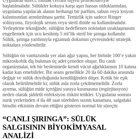
Uygulama süreci, mutlak cerrahi hijyen protokolleriyle
başlatılmalıdır. Sülükler kokuya karşı aşırı hassas olduklarından,
uygulama yapılacak alanın herhangi bir parfüm, sabun veya losyon
kalıntısından arındırılması şarttır. Temizlik için sadece Ringer
solüsyonu, fizyolojik serum veya steril distile su kullanılmalıdır.
Yerleştirme tekniğinde, sülüğün hedeflenen noktadan uzaklaşmasını
engellemek için ucu kesilmiş 5 ml’lik steril bir şırınga kullanılır.
Sülük, şırınga yardımıyla egzamalı dokunun çevresindeki stratejik
noktalara yönlendirilir.
Sülüğün ön vantuzunda yer alan ağız yapısı, her birinde 100’e yakın
mikroskobik diş bulunan üç adet çeneden oluşur. Bu canlı
organizmalar, tek bir beslenmede kendi vücut ağırlıklarının 10 katına
kadar kan emebilirler. Bir seans genellikle 20 ila 60 dakika arasında
değişir ve sülük doyduğunda kendiliğinden düşer. Kritik bir eşik
olarak belirtilmelidir ki; sülük asla zorla çekilmemelidir. Zorla
ayırma, sülüğün mide içeriğini yaraya kusmasına (regürjitasyon)
neden olarak şiddetli enfeksiyon riskini tetikler. Uygulama sonrası
ısırık yerlerinden 4 ila 48 saat sürebilen sızıntı kanaması, salgıdaki
hirudin etkisinin devam ettiğini gösteren normal bir süreçtir.
“CANLI ŞIRINGA”: SÜLÜK
SALGISININ BİYOKİMYASAL
ANALİZİ