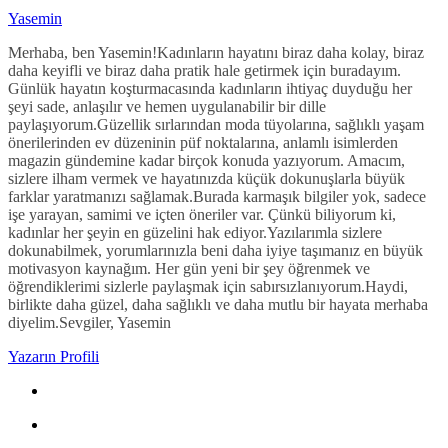
Yasemin
Merhaba, ben Yasemin!Kadınların hayatını biraz daha kolay, biraz
daha keyifli ve biraz daha pratik hale getirmek için buradayım.
Günlük hayatın koşturmacasında kadınların ihtiyaç duyduğu her
şeyi sade, anlaşılır ve hemen uygulanabilir bir dille
paylaşıyorum.Güzellik sırlarından moda tüyolarına, sağlıklı yaşam
önerilerinden ev düzeninin püf noktalarına, anlamlı isimlerden
magazin gündemine kadar birçok konuda yazıyorum. Amacım,
sizlere ilham vermek ve hayatınızda küçük dokunuşlarla büyük
farklar yaratmanızı sağlamak.Burada karmaşık bilgiler yok, sadece
işe yarayan, samimi ve içten öneriler var. Çünkü biliyorum ki,
kadınlar her şeyin en güzelini hak ediyor.Yazılarımla sizlere
dokunabilmek, yorumlarınızla beni daha iyiye taşımanız en büyük
motivasyon kaynağım. Her gün yeni bir şey öğrenmek ve
öğrendiklerimi sizlerle paylaşmak için sabırsızlanıyorum.Haydi,
birlikte daha güzel, daha sağlıklı ve daha mutlu bir hayata merhaba
diyelim.Sevgiler, Yasemin
Yazarın Profili