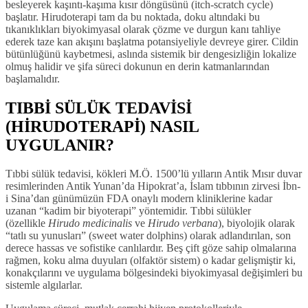
besleyerek kaşıntı-kaşıma kısır döngüsünü (itch-scratch cycle)
başlatır. Hirudoterapi tam da bu noktada, doku altındaki bu
tıkanıklıkları biyokimyasal olarak çözme ve durgun kanı tahliye
ederek taze kan akışını başlatma potansiyeliyle devreye girer. Cildin
bütünlüğünü kaybetmesi, aslında sistemik bir dengesizliğin lokalize
olmuş halidir ve şifa süreci dokunun en derin katmanlarından
başlamalıdır.
TIBBİ SÜLÜK TEDAVİSİ
(HİRUDOTERAPİ) NASIL
UYGULANIR?
Tıbbi sülük tedavisi, kökleri M.Ö. 1500’lü yılların Antik Mısır duvar
resimlerinden Antik Yunan’da Hipokrat’a, İslam tıbbının zirvesi İbn-
i Sina’dan günümüzün FDA onaylı modern kliniklerine kadar
uzanan “kadim bir biyoterapi” yöntemidir. Tıbbi sülükler
(özellikle
Hirudo medicinalis
ve
Hirudo verbana
), biyolojik olarak
“tatlı su yunusları” (sweet water dolphins) olarak adlandırılan, son
derece hassas ve sofistike canlılardır. Beş çift göze sahip olmalarına
rağmen, koku alma duyuları (olfaktör sistem) o kadar gelişmiştir ki,
konakçılarını ve uygulama bölgesindeki biyokimyasal değişimleri bu
sistemle algılarlar.