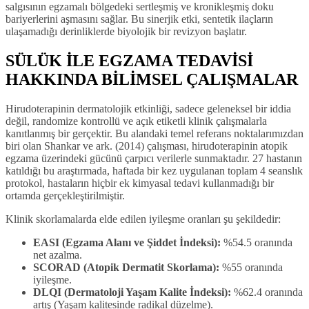
salgısının egzamalı bölgedeki sertleşmiş ve kronikleşmiş doku
bariyerlerini aşmasını sağlar. Bu sinerjik etki, sentetik ilaçların
ulaşamadığı derinliklerde biyolojik bir revizyon başlatır.
SÜLÜK İLE EGZAMA TEDAVİSİ
HAKKINDA BİLİMSEL ÇALIŞMALAR
Hirudoterapinin dermatolojik etkinliği, sadece geleneksel bir iddia
değil, randomize kontrollü ve açık etiketli klinik çalışmalarla
kanıtlanmış bir gerçektir. Bu alandaki temel referans noktalarımızdan
biri olan Shankar ve ark. (2014) çalışması, hirudoterapinin atopik
egzama üzerindeki gücünü çarpıcı verilerle sunmaktadır. 27 hastanın
katıldığı bu araştırmada, haftada bir kez uygulanan toplam 4 seanslık
protokol, hastaların hiçbir ek kimyasal tedavi kullanmadığı bir
ortamda gerçekleştirilmiştir.
Klinik skorlamalarda elde edilen iyileşme oranları şu şekildedir:
EASI (Egzama Alanı ve Şiddet İndeksi):
%54.5 oranında
net azalma.
SCORAD (Atopik Dermatit Skorlama):
%55 oranında
iyileşme.
DLQI (Dermatoloji Yaşam Kalite İndeksi):
%62.4 oranında
artış (Yaşam kalitesinde radikal düzelme).