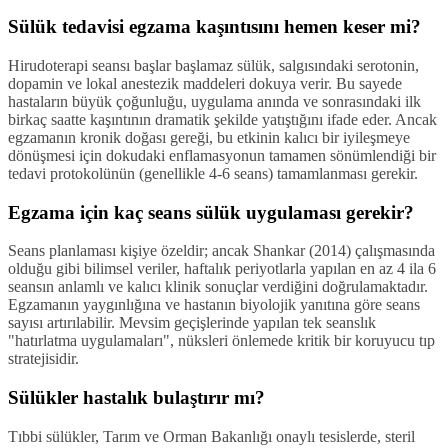
Sülük tedavisi egzama kaşıntısını hemen keser mi?
Hirudoterapi seansı başlar başlamaz sülük, salgısındaki serotonin,
dopamin ve lokal anestezik maddeleri dokuya verir. Bu sayede
hastaların büyük çoğunluğu, uygulama anında ve sonrasındaki ilk
birkaç saatte kaşıntının dramatik şekilde yatıştığını ifade eder. Ancak
egzamanın kronik doğası gereği, bu etkinin kalıcı bir iyileşmeye
dönüşmesi için dokudaki enflamasyonun tamamen sönümlendiği bir
tedavi protokolünün (genellikle 4-6 seans) tamamlanması gerekir.
Egzama için kaç seans sülük uygulaması gerekir?
Seans planlaması kişiye özeldir; ancak Shankar (2014) çalışmasında
olduğu gibi bilimsel veriler, haftalık periyotlarla yapılan en az 4 ila 6
seansın anlamlı ve kalıcı klinik sonuçlar verdiğini doğrulamaktadır.
Egzamanın yaygınlığına ve hastanın biyolojik yanıtına göre seans
sayısı artırılabilir. Mevsim geçişlerinde yapılan tek seanslık
"hatırlatma uygulamaları", nüksleri önlemede kritik bir koruyucu tıp
stratejisidir.
Sülükler hastalık bulaştırır mı?
Tıbbi sülükler, Tarım ve Orman Bakanlığı onaylı tesislerde, steril