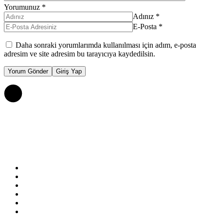
Yorumunuz
*
Adınız
*
E-Posta
*
Daha sonraki yorumlarımda kullanılması için adım, e-posta
adresim ve site adresim bu tarayıcıya kaydedilsin.
Yorum Gönder
Giriş Yap
Çerez Politikası
Gizlilik Politikası
Hakkımızda
Kullanım Şartları
KVKK Aydınlatma Metni
Reklam & İş Birlikleri