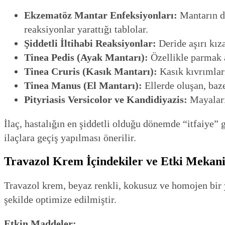
Ekzematöz Mantar Enfeksiyonları:
Mantarın de
reaksiyonlar yarattığı tablolar.
Şiddetli İltihabi Reaksiyonlar:
Deride aşırı kıza
Tinea Pedis (Ayak Mantarı):
Özellikle parmak a
Tinea Cruris (Kasık Mantarı):
Kasık kıvrımları
Tinea Manus (El Mantarı):
Ellerde oluşan, baze
Pityriasis Versicolor ve Kandidiyazis:
Mayaların
İlaç, hastalığın en şiddetli olduğu dönemde “itfaiye” g
ilaçlara geçiş yapılması önerilir.
Travazol Krem İçindekiler ve Etki Mekan
Travazol krem, beyaz renkli, kokusuz ve homojen bir 
şekilde optimize edilmiştir.
Etkin Maddeler: