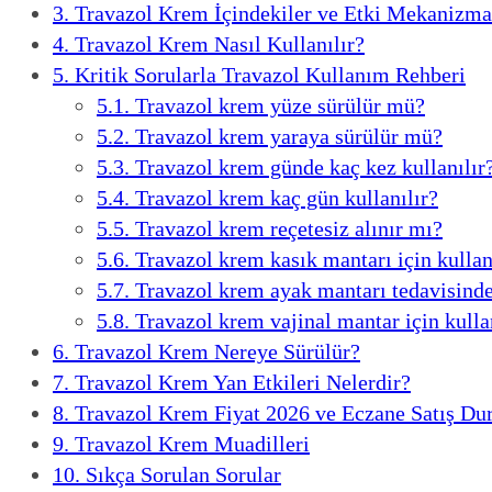
3.
Travazol Krem İçindekiler ve Etki Mekanizma
4.
Travazol Krem Nasıl Kullanılır?
5.
Kritik Sorularla Travazol Kullanım Rehberi
5.1.
Travazol krem yüze sürülür mü?
5.2.
Travazol krem yaraya sürülür mü?
5.3.
Travazol krem günde kaç kez kullanılır
5.4.
Travazol krem kaç gün kullanılır?
5.5.
Travazol krem reçetesiz alınır mı?
5.6.
Travazol krem kasık mantarı için kullan
5.7.
Travazol krem ayak mantarı tedavisinde
5.8.
Travazol krem vajinal mantar için kulla
6.
Travazol Krem Nereye Sürülür?
7.
Travazol Krem Yan Etkileri Nelerdir?
8.
Travazol Krem Fiyat 2026 ve Eczane Satış D
9.
Travazol Krem Muadilleri
10.
Sıkça Sorulan Sorular