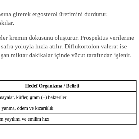
ına girerek ergosterol üretimini durdurur.
kılar.
eler kremin dokusunu oluşturur. Prospektüs verilerine
afra yoluyla hızla atılır. Diflukortolon valerat ise
şan miktar dakikalar içinde vücut tarafından işlenir.
Hedef Organizma / Belirti
mayalar, küfler, gram (+) bakteriler
ı, yanma, ödem ve kızarıklık
 yayılımı ve emilim hızı