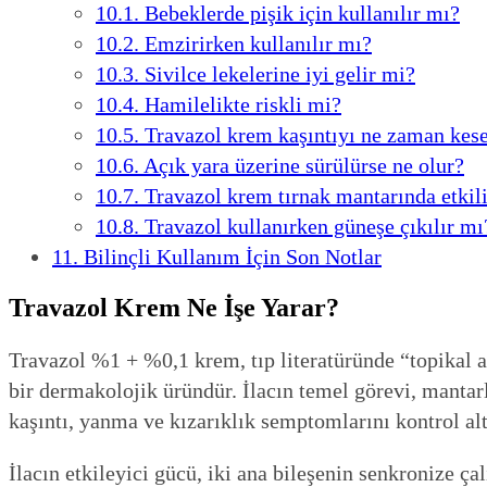
10.1.
Bebeklerde pişik için kullanılır mı?
10.2.
Emzirirken kullanılır mı?
10.3.
Sivilce lekelerine iyi gelir mi?
10.4.
Hamilelikte riskli mi?
10.5.
Travazol krem kaşıntıyı ne zaman kes
10.6.
Açık yara üzerine sürülürse ne olur?
10.7.
Travazol krem tırnak mantarında etkil
10.8.
Travazol kullanırken güneşe çıkılır mı
11.
Bilinçli Kullanım İçin Son Notlar
Travazol Krem Ne İşe Yarar?
Travazol %1 + %0,1 krem, tıp literatüründe “topikal an
bir dermakolojik üründür. İlacın temel görevi, mantar
kaşıntı, yanma ve kızarıklık semptomlarını kontrol alt
İlacın etkileyici gücü, iki ana bileşenin senkronize ç