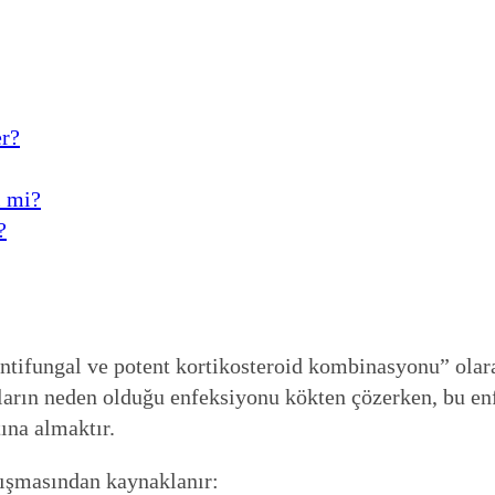
er?
i mi?
?
tifungal ve potent kortikosteroid kombinasyonu” olarak 
ların neden olduğu enfeksiyonu kökten çözerken, bu enfe
ına almaktır.
alışmasından kaynaklanır: