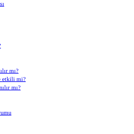
sı
?
ılır mı?
 etkili mi?
nılır mı?
urumu