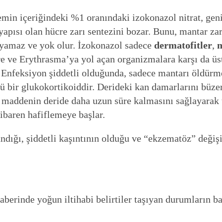
min içeriğindeki %1 oranındaki izokonazol nitrat, geni
apısı olan hücre zarı sentezini bozar. Bunu, mantar zar
uyamaz ve yok olur. İzokonazol sadece
dermatofitler
,
e ve Erythrasma’ya yol açan organizmalara karşı da üstü
Enfeksiyon şiddetli olduğunda, sadece mantarı öldürme
ü bir glukokortikoiddir. Derideki kan damarlarını büzer
 maddenin deride daha uzun süre kalmasını sağlayarak te
ibaren hafiflemeye başlar.
dığı, şiddetli kaşıntının olduğu ve “ekzematöz” değişi
aberinde yoğun iltihabi belirtiler taşıyan durumların ba