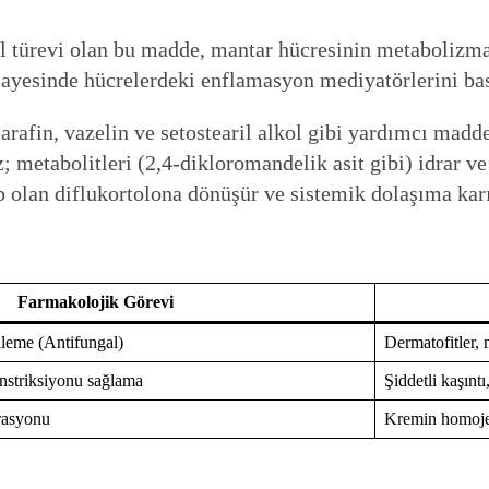
l türevi olan bu madde, mantar hücresinin metabolizmas
sayesinde hücrelerdeki enflamasyon mediyatörlerini bas
arafin, vazelin ve setostearil alkol gibi yardımcı madd
metabolitleri (2,4-dikloromandelik asit gibi) idrar ve s
ip olan diflukortolona dönüşür ve sistemik dolaşıma karı
Farmakolojik Görevi
lleme (Antifungal)
Dermatofitler, 
striksiyonu sağlama
Şiddetli kaşınt
trasyonu
Kremin homojen