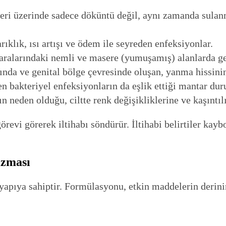
ri üzerinde sadece döküntü değil, aynı zamanda sulan
rıklık, ısı artışı ve ödem ile seyreden enfeksiyonlar.
ralarındaki nemli ve masere (yumuşamış) alanlarda gel
nda ve genital bölge çevresinde oluşan, yanma hissini
n bakteriyel enfeksiyonların da eşlik ettiği mantar dur
 neden olduğu, ciltte renk değişikliklerine ve kaşıntılı
örevi görerek iltihabı söndürür. İltihabi belirtiler kay
izması
yapıya sahiptir. Formülasyonu, etkin maddelerin derini