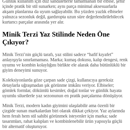
Günlük kullanım için düz sandaletlerle tamamlanan bir elbise, şehir
içinde pratik bir stil sunarken; aynı parça minimal aksesuarlarla
akşam planlarına da uyum sağlayabilir. Bu yüzden yazlık elbiseler
yalnızca sezonluk değil, gardıropta uzun süre değerlendirilebilecek
kurtarıcı parçalar arasında yer alır.
Minik Terzi Yaz Stilinde Neden Öne
Çıkıyor?
Minik Terzi’nin güçlü tarafı, yaz stilini sadece “hafif kıyafet”
anlayışıyla sınırlamaması. Marka; kumaş dokusu, kalıp dengesi, renk
uyumu ve kombin kolaylığını birlikte ele alarak daha bütünlüklü bir
giyim deneyimi sunuyor.
Koleksiyonlarda göze çarpan sade çizgi, kullanıcıya gereksiz
detaylarla uğraşmadan şık görünme imkânı veriyor. Elbiseler;
gömlek formlar, dökümlü kesimler, doğal tonlar ve günlük hayata
uyumlu siluetlerle yaz sezonunun en pratik parçalarına dönüşüyor.
Minik Terzi, modern kadın giyimini ulaşılabilir ama özenli bir
çizgide sunan markalardan biri olarak dikkat çekiyor. Yaz aylarında
hem ferah hem stil sahibi görünmek isteyenler için marka; sade
tasarımları, rahat kalıpları ve kombinlenebilir ürün yapısıyla güçlü
bir alternatif oluşturuyor.