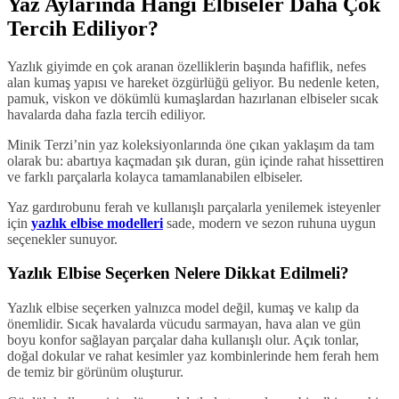
Yaz Aylarında Hangi Elbiseler Daha Çok
Tercih Ediliyor?
Yazlık giyimde en çok aranan özelliklerin başında hafiflik, nefes
alan kumaş yapısı ve hareket özgürlüğü geliyor. Bu nedenle keten,
pamuk, viskon ve dökümlü kumaşlardan hazırlanan elbiseler sıcak
havalarda daha fazla tercih ediliyor.
Minik Terzi’nin yaz koleksiyonlarında öne çıkan yaklaşım da tam
olarak bu: abartıya kaçmadan şık duran, gün içinde rahat hissettiren
ve farklı parçalarla kolayca tamamlanabilen elbiseler.
Yaz gardırobunu ferah ve kullanışlı parçalarla yenilemek isteyenler
için
yazlık elbise modelleri
sade, modern ve sezon ruhuna uygun
seçenekler sunuyor.
Yazlık Elbise Seçerken Nelere Dikkat Edilmeli?
Yazlık elbise seçerken yalnızca model değil, kumaş ve kalıp da
önemlidir. Sıcak havalarda vücudu sarmayan, hava alan ve gün
boyu konfor sağlayan parçalar daha kullanışlı olur. Açık tonlar,
doğal dokular ve rahat kesimler yaz kombinlerinde hem ferah hem
de temiz bir görünüm oluşturur.