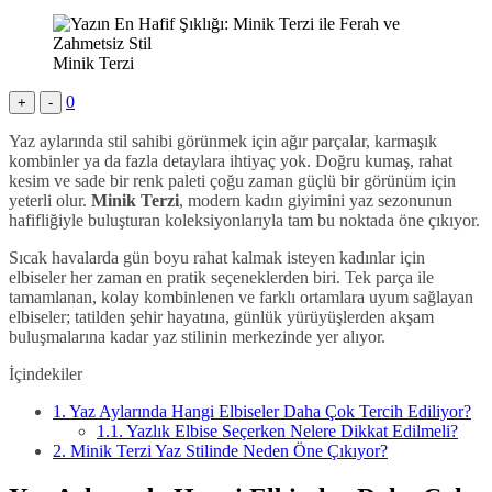
Minik Terzi
0
+
-
Yaz aylarında stil sahibi görünmek için ağır parçalar, karmaşık
kombinler ya da fazla detaylara ihtiyaç yok. Doğru kumaş, rahat
kesim ve sade bir renk paleti çoğu zaman güçlü bir görünüm için
yeterli olur.
Minik Terzi
, modern kadın giyimini yaz sezonunun
hafifliğiyle buluşturan koleksiyonlarıyla tam bu noktada öne çıkıyor.
Sıcak havalarda gün boyu rahat kalmak isteyen kadınlar için
elbiseler her zaman en pratik seçeneklerden biri. Tek parça ile
tamamlanan, kolay kombinlenen ve farklı ortamlara uyum sağlayan
elbiseler; tatilden şehir hayatına, günlük yürüyüşlerden akşam
buluşmalarına kadar yaz stilinin merkezinde yer alıyor.
İçindekiler
1.
Yaz Aylarında Hangi Elbiseler Daha Çok Tercih Ediliyor?
1.1.
Yazlık Elbise Seçerken Nelere Dikkat Edilmeli?
2.
Minik Terzi Yaz Stilinde Neden Öne Çıkıyor?