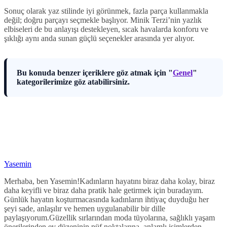
Sonuç olarak yaz stilinde iyi görünmek, fazla parça kullanmakla
değil; doğru parçayı seçmekle başlıyor. Minik Terzi’nin yazlık
elbiseleri de bu anlayışı destekleyen, sıcak havalarda konforu ve
şıklığı aynı anda sunan güçlü seçenekler arasında yer alıyor.
Bu konuda benzer içeriklere göz atmak için "
Genel
"
kategorilerimize göz atabilirsiniz.
Yasemin
Merhaba, ben Yasemin!Kadınların hayatını biraz daha kolay, biraz
daha keyifli ve biraz daha pratik hale getirmek için buradayım.
Günlük hayatın koşturmacasında kadınların ihtiyaç duyduğu her
şeyi sade, anlaşılır ve hemen uygulanabilir bir dille
paylaşıyorum.Güzellik sırlarından moda tüyolarına, sağlıklı yaşam
önerilerinden ev düzeninin püf noktalarına, anlamlı isimlerden